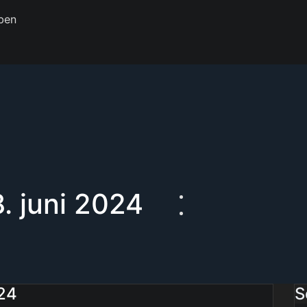
ben
. juni 2024
024
S